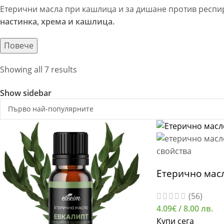
Етерични масла при кашлица и за дишане против респи
настинка, хрема и кашлица.
Повече
Showing all 7 results
Show sidebar
Етерично масл
(56)
4.09
€
/ 8.00 лв.
Купи сега