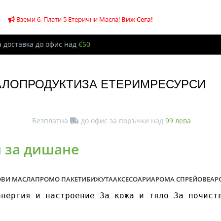
Вземи 6, Плати 5 Етерични Масла!
Виж Сега!
 доставка до офис над
€50
АЛО
ПРОДУКТИ
ЗА ЕТЕРИМ
РЕСУРСИ
Безплатна
до офис за поръчки над
99 лева
 за дишане
ОВИ МАСЛА
ПРОМО ПАКЕТИ
БИЖУТА
АКСЕСОАРИ
АРОМА СПРЕЙОВЕ
АР
енергия и настроение
За кожа и тяло
За почист