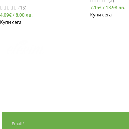
(3)
7.15
€
/ 13.98 лв.
(15)
Купи сега
4.09
€
/ 8.00 лв.
Купи сега
АБОНИРАЙТЕ СЕ ЗА ETERIM
...ще получите безплатна КНИГА - 20 рецепти с ет