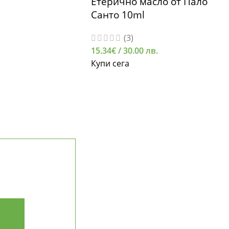
Етерично масло от Пало
Санто 10ml
(3)
15.34
€
/ 30.00 лв.
Купи сега
НАВИГАЦИЯ
НАШАТА ИСТОРИЯ
МИСИЯ И ЦЕННОСТИ
ДОСТАВКА И ПЛАЩАНЕ
ЧЕСТИ ВЪПРОСИ (FAQ)
ПРОСЛЕДИ ПОРЪЧКА
КОНТАКТИ
ерични масла
РАБОТА С ФИРМИ (B2B)
ПАРТНЬОРСКА ПРОГРАМА
КАРТА НА САЙТА