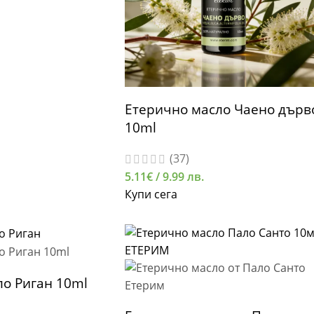
Етерично масло Чаено дърв
10ml
(37)
5.11
€
/ 9.99 лв.
Купи сега
ло Риган 10ml