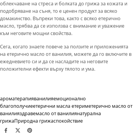
облекчаване на стреса и болката до грижа за кожата и
подобряване на съня, то е ценен продукт за всяко
домакинство. Въпреки това, както с всяко етерично
масло, трябва да се използва с внимание и уважение
към неговите мощни свойства.
Сега, когато знаете повече за ползите и приложенията
на етерично масло от ванилия, можете да го включите в
ежедневието си и да се насладите на неговите
положителни ефекти върху тялото и ума.
ароматерапия
ванилия
емоционално
благополучие
етерични масла етерим
етерично масло от
ванилия
здраве
масло от ванилия
натурална
грижа
Природна грижа
спокойствие