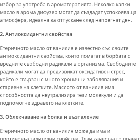
избор за употреба в ароматерапията. Няколко капки
масло в арома дифузер могат да създадат успокояваща
атмосфера, идеална за отпускане след напрегнат ден.
2. Антиоксидантни свойства
Етеричното масло от ванилия е известно със своите
антиоксидантни свойства, които помагат в борбата с
вредните свободни радикали в организма. Свободните
радикали могат да предизвикат оксидативен стрес,
който е свързан с много хронични заболявания и
стареене на клетките. Маслото от ванилия има
способността да неутрализира тези молекули и да
подпомогне здравето на клетките.
3. Облекчаване на болка и възпаление
Етеричното масло от ванилия може да има и
противовъзпалителни свойства. Тези качества го правят