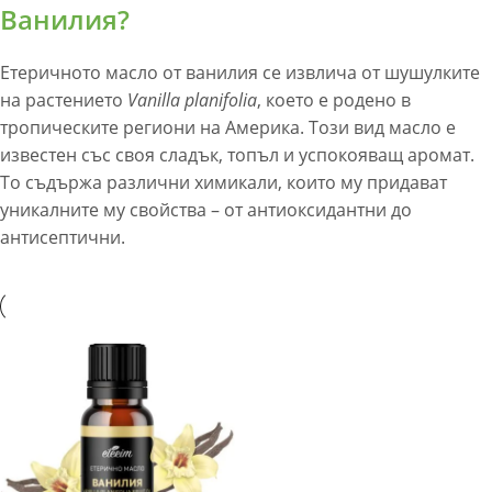
Ванилия?
Етеричното масло от ванилия се извлича от шушулките
на растението
Vanilla planifolia
, което е родено в
тропическите региони на Америка. Този вид масло е
известен със своя сладък, топъл и успокояващ аромат.
То съдържа различни химикали, които му придават
уникалните му свойства – от антиоксидантни до
антисептични.