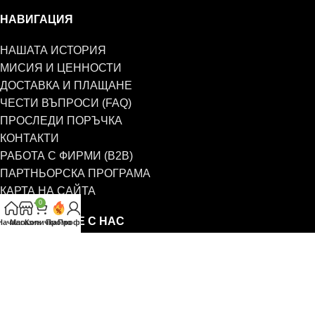
НАВИГАЦИЯ
НАШАТА ИСТОРИЯ
МИСИЯ И ЦЕННОСТИ
ДОСТАВКА И ПЛАЩАНЕ
ЧЕСТИ ВЪПРОСИ (FAQ)
ПРОСЛЕДИ ПОРЪЧКА
КОНТАКТИ
РАБОТА С ФИРМИ (B2B)
ПАРТНЬОРСКА ПРОГРАМА
КАРТА НА САЙТА
0
СВЪРЖЕТЕ СЕ С НАС
Начало
Магазин
Количка
Промо
Профил
0885 323 661
office@eterim.com