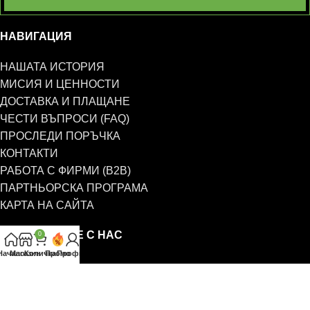
НАВИГАЦИЯ
НАШАТА ИСТОРИЯ
МИСИЯ И ЦЕННОСТИ
ДОСТАВКА И ПЛАЩАНЕ
ЧЕСТИ ВЪПРОСИ (FAQ)
ПРОСЛЕДИ ПОРЪЧКА
КОНТАКТИ
РАБОТА С ФИРМИ (B2B)
ПАРТНЬОРСКА ПРОГРАМА
КАРТА НА САЙТА
СВЪРЖЕТЕ СЕ С НАС
0
Начало
Магазин
Количка
Промо
Профил
0885 323 661
office@eterim.com