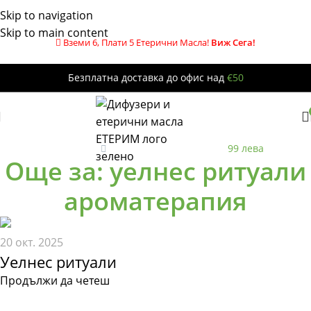
Skip to navigation
Skip to main content
Вземи 6, Плати 5 Етерични Масла!
Виж Сега!
Безплатна доставка до офис над
€50
Безплатна
до офис за поръчки над
99 лева
Още за: уелнес ритуали
ароматерапия
20 окт. 2025
Уелнес ритуали
Продължи да четеш