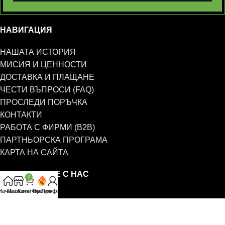
НАВИГАЦИЯ
НАШАТА ИСТОРИЯ
МИСИЯ И ЦЕННОСТИ
ДОСТАВКА И ПЛАЩАНЕ
ЧЕСТИ ВЪПРОСИ (FAQ)
ПРОСЛЕДИ ПОРЪЧКА
КОНТАКТИ
РАБОТА С ФИРМИ (B2B)
ПАРТНЬОРСКА ПРОГРАМА
КАРТА НА САЙТА
СВЪРЖЕТЕ СЕ С НАС
0
Начало
Магазин
Количка
Промо
Профил
0885 323 661
office@eterim.com