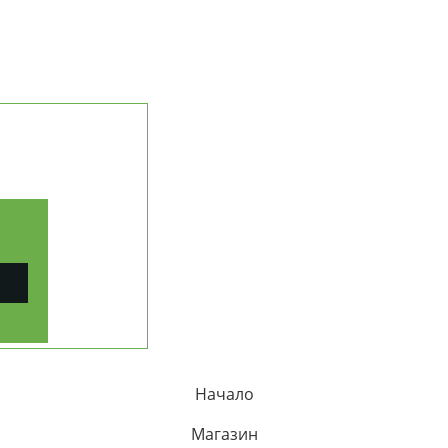
НАШАТА ИСТОРИЯ
МИСИЯ И ЦЕННОСТИ
ДОСТАВКА И ПЛАЩАНЕ
ЧЕСТИ ВЪПРОСИ (FAQ)
ПРОСЛЕДИ ПОРЪЧКА
КОНТАКТИ
ерични масла
РАБОТА С ФИРМИ (B2B)
ПАРТНЬОРСКА ПРОГРАМА
КАРТА НА САЙТА
рапия
Начало
Магазин