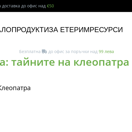
 доставка до офис над
€50
АЛО
ПРОДУКТИ
ЗА ЕТЕРИМ
РЕСУРСИ
Безплатна
до офис за поръчки над
99 лева
а: тайните на клеопатра
 Клеопатра