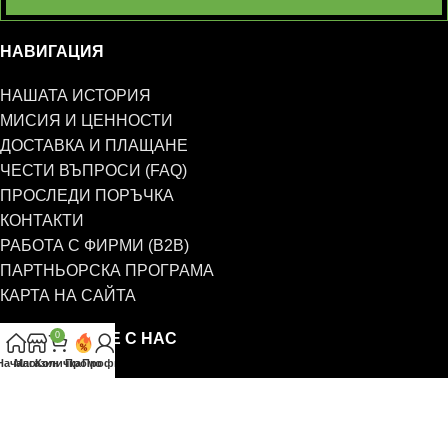
НАВИГАЦИЯ
НАШАТА ИСТОРИЯ
МИСИЯ И ЦЕННОСТИ
ДОСТАВКА И ПЛАЩАНЕ
ЧЕСТИ ВЪПРОСИ (FAQ)
ПРОСЛЕДИ ПОРЪЧКА
КОНТАКТИ
РАБОТА С ФИРМИ (B2B)
ПАРТНЬОРСКА ПРОГРАМА
КАРТА НА САЙТА
СВЪРЖЕТЕ СЕ С НАС
0
Начало
Магазин
Количка
Промо
Профил
0885 323 661
office@eterim.com