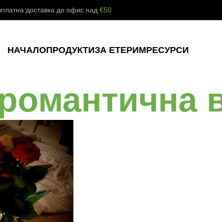
зплатна доставка до офис над
€50
НАЧАЛО
ПРОДУКТИ
ЗА ЕТЕРИМ
РЕСУРСИ
 романтична 