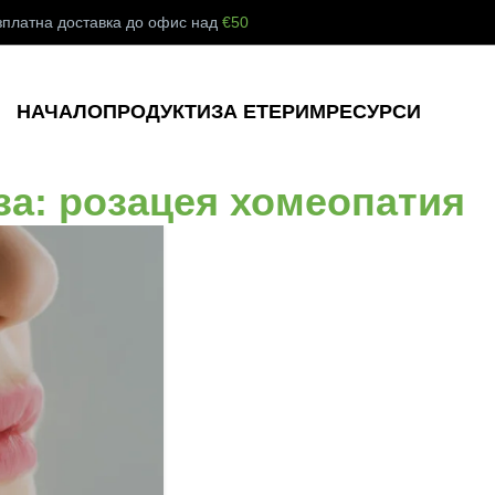
зплатна доставка до офис над
€50
НАЧАЛО
ПРОДУКТИ
ЗА ЕТЕРИМ
РЕСУРСИ
за: розацея хомеопатия