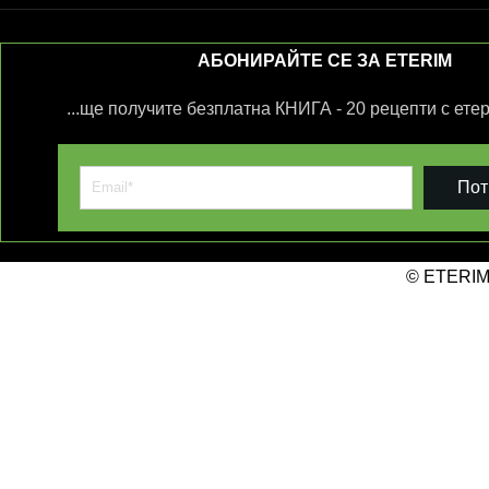
АБОНИРАЙТЕ СЕ ЗА ETERIM
...ще получите безплатна КНИГА - 20 рецепти с ете
Пот
© ETERIM