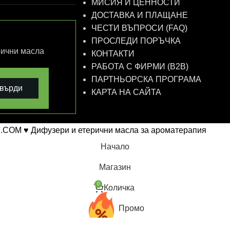
МИСИЯ И ЦЕННОСТИ
ДОСТАВКА И ПЛАЩАНЕ
ЧЕСТИ ВЪПРОСИ (FAQ)
ПРОСЛЕДИ ПОРЪЧКА
рични масла
КОНТАКТИ
РАБОТА С ФИРМИ (B2B)
ПАРТНЬОРСКА ПРОГРАМА
върди
КАРТА НА САЙТА
.COM ♥ Дифузери и етерични масла за ароматерапия
Начало
Магазин
0
Количка
Промо
Профил