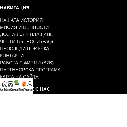
НАВИГАЦИЯ
НАШАТА ИСТОРИЯ
МИСИЯ И ЦЕННОСТИ
ДОСТАВКА И ПЛАЩАНЕ
ЧЕСТИ ВЪПРОСИ (FAQ)
ПРОСЛЕДИ ПОРЪЧКА
КОНТАКТИ
РАБОТА С ФИРМИ (B2B)
ПАРТНЬОРСКА ПРОГРАМА
КАРТА НА САЙТА
0
СВЪРЖЕТЕ СЕ С НАС
Начало
Магазин
Количка
Промо
Профил
0885 323 661
office@eterim.com