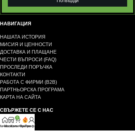
Потвърди
НАВИГАЦИЯ
НАШАТА ИСТОРИЯ
МИСИЯ И ЦЕННОСТИ
ДОСТАВКА И ПЛАЩАНЕ
ЧЕСТИ ВЪПРОСИ (FAQ)
ПРОСЛЕДИ ПОРЪЧКА
КОНТАКТИ
РАБОТА С ФИРМИ (B2B)
ПАРТНЬОРСКА ПРОГРАМА
КАРТА НА САЙТА
СВЪРЖЕТЕ СЕ С НАС
0
0885 323 661
Начало
Магазин
Количка
Промо
Профил