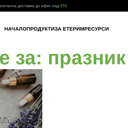
езплатна доставка до офис над
€50
НАЧАЛО
ПРОДУКТИ
ЗА ЕТЕРИМ
РЕСУРСИ
 за: празник