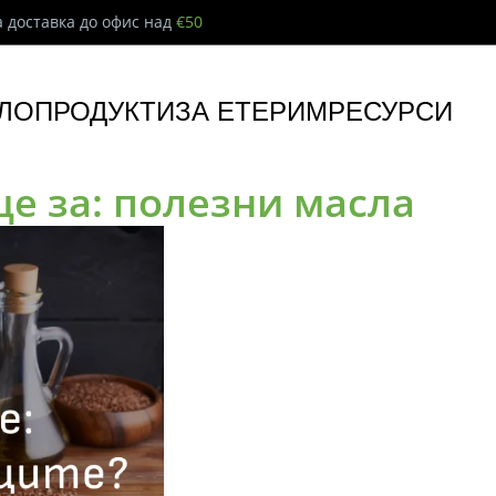
 доставка до офис над
€50
ЛО
ПРОДУКТИ
ЗА ЕТЕРИМ
РЕСУРСИ
е за: полезни масла