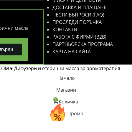
МИСИЯ И ЦЕННОСТИ
ДОСТАВКА И ПЛАЩАНЕ
ЧЕСТИ ВЪПРОСИ (FAQ)
ПРОСЛЕДИ ПОРЪЧКА
ерични масла
КОНТАКТИ
РАБОТА С ФИРМИ (B2B)
ПАРТНЬОРСКА ПРОГРАМА
върди
КАРТА НА САЙТА
COM ♥ Дифузери и етерични масла за ароматерапия
Начало
Магазин
0
Количка
Промо
Профил