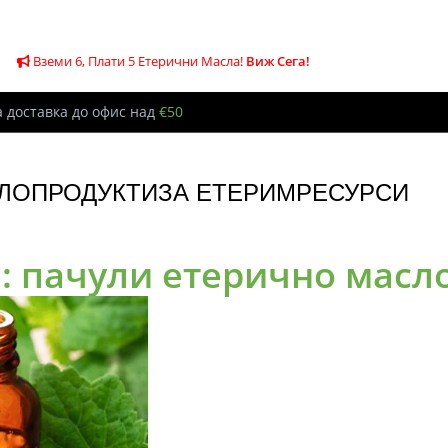
Вземи 6, Плати 5 Етерични Масла!
Виж Сега!
 доставка до офис над
€50
ЛО
ПРОДУКТИ
ЗА ЕТЕРИМ
РЕСУРСИ
: пачули етерично масл