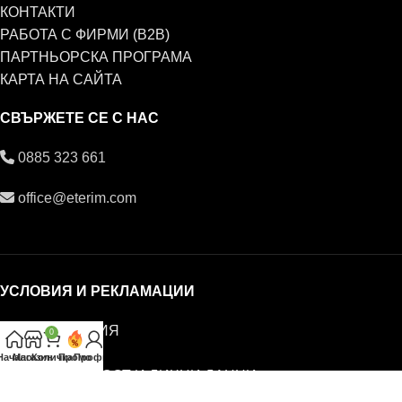
КОНТАКТИ
РАБОТА С ФИРМИ (B2B)
ПАРТНЬОРСКА ПРОГРАМА
КАРТА НА САЙТА
СВЪРЖЕТЕ СЕ С НАС
0885 323 661
office@eterim.com
УСЛОВИЯ И РЕКЛАМАЦИИ
ОБЩИ УСЛОВИЯ
0
РЕКЛАМАЦИИ
Начало
Магазин
Количка
Промо
Профил
ПОВЕРИТЕЛНОСТ И ЛИЧНИ ДАННИ
© ETERIM.COM ♥ Дифузери и етерични масла за