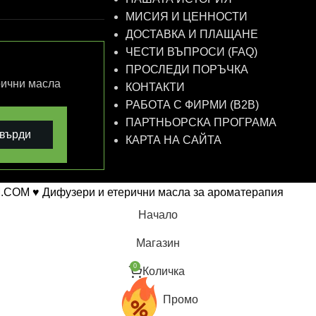
МИСИЯ И ЦЕННОСТИ
ДОСТАВКА И ПЛАЩАНЕ
ЧЕСТИ ВЪПРОСИ (FAQ)
ПРОСЛЕДИ ПОРЪЧКА
рични масла
КОНТАКТИ
РАБОТА С ФИРМИ (B2B)
ПАРТНЬОРСКА ПРОГРАМА
върди
КАРТА НА САЙТА
.COM ♥ Дифузери и етерични масла за ароматерапия
Начало
Магазин
0
Количка
Промо