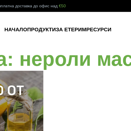
зплатна доставка до офис над
€50
НАЧАЛО
ПРОДУКТИ
ЗА ЕТЕРИМ
РЕСУРСИ
а: нероли ма