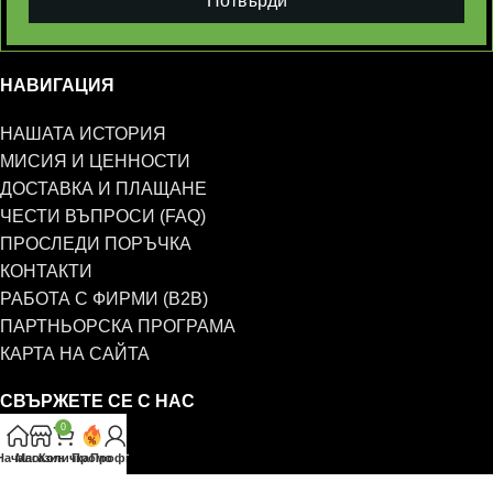
Потвърди
НАВИГАЦИЯ
НАШАТА ИСТОРИЯ
МИСИЯ И ЦЕННОСТИ
ДОСТАВКА И ПЛАЩАНЕ
ЧЕСТИ ВЪПРОСИ (FAQ)
ПРОСЛЕДИ ПОРЪЧКА
КОНТАКТИ
РАБОТА С ФИРМИ (B2B)
ПАРТНЬОРСКА ПРОГРАМА
КАРТА НА САЙТА
СВЪРЖЕТЕ СЕ С НАС
0
0885 323 661
Начало
Магазин
Количка
Промо
Профил