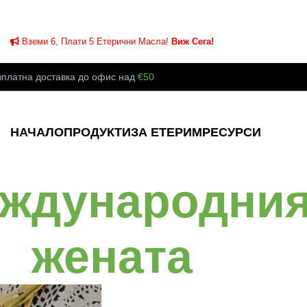
Вземи 6, Плати 5 Етерични Масла!
Виж Сега!
зплатна доставка до офис над
€50
НАЧАЛО
ПРОДУКТИ
ЗА ЕТЕРИМ
РЕСУРСИ
еждународния
жената