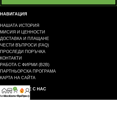
НАВИГАЦИЯ
НАШАТА ИСТОРИЯ
МИСИЯ И ЦЕННОСТИ
ДОСТАВКА И ПЛАЩАНЕ
ЧЕСТИ ВЪПРОСИ (FAQ)
ПРОСЛЕДИ ПОРЪЧКА
КОНТАКТИ
РАБОТА С ФИРМИ (B2B)
ПАРТНЬОРСКА ПРОГРАМА
КАРТА НА САЙТА
СВЪРЖЕТЕ СЕ С НАС
0
Начало
Магазин
Количка
Промо
Профил
0885 323 661
office@eterim.com