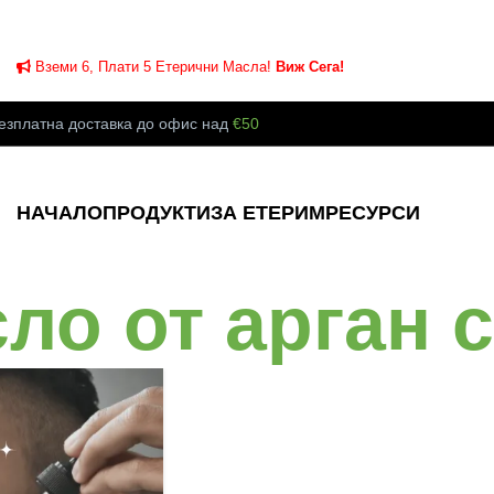
Вземи 6, Плати 5 Етерични Масла!
Виж Сега!
езплатна доставка до офис над
€50
НАЧАЛО
ПРОДУКТИ
ЗА ЕТЕРИМ
РЕСУРСИ
сло от арган 