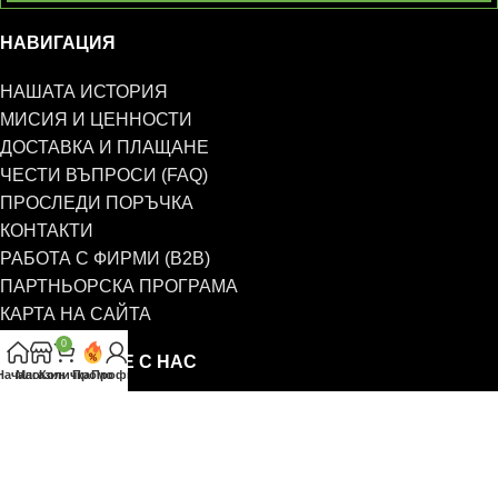
НАВИГАЦИЯ
НАШАТА ИСТОРИЯ
МИСИЯ И ЦЕННОСТИ
ДОСТАВКА И ПЛАЩАНЕ
ЧЕСТИ ВЪПРОСИ (FAQ)
ПРОСЛЕДИ ПОРЪЧКА
КОНТАКТИ
РАБОТА С ФИРМИ (B2B)
ПАРТНЬОРСКА ПРОГРАМА
КАРТА НА САЙТА
0
СВЪРЖЕТЕ СЕ С НАС
Начало
Магазин
Количка
Промо
Профил
0885 323 661
office@eterim.com