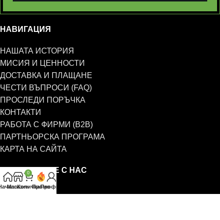
НАВИГАЦИЯ
НАШАТА ИСТОРИЯ
МИСИЯ И ЦЕННОСТИ
ДОСТАВКА И ПЛАЩАНЕ
ЧЕСТИ ВЪПРОСИ (FAQ)
ПРОСЛЕДИ ПОРЪЧКА
КОНТАКТИ
РАБОТА С ФИРМИ (B2B)
ПАРТНЬОРСКА ПРОГРАМА
КАРТА НА САЙТА
СВЪРЖЕТЕ СЕ С НАС
0
Начало
Магазин
Количка
Промо
Профил
0885 323 661
office@eterim.com