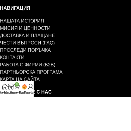
НАВИГАЦИЯ
НАШАТА ИСТОРИЯ
МИСИЯ И ЦЕННОСТИ
ДОСТАВКА И ПЛАЩАНЕ
ЧЕСТИ ВЪПРОСИ (FAQ)
ПРОСЛЕДИ ПОРЪЧКА
КОНТАКТИ
РАБОТА С ФИРМИ (B2B)
ПАРТНЬОРСКА ПРОГРАМА
КАРТА НА САЙТА
0
СВЪРЖЕТЕ СЕ С НАС
Начало
Магазин
Количка
Промо
Профил
0885 323 661
office@eterim.com