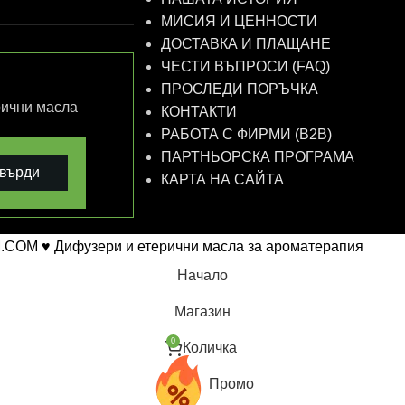
МИСИЯ И ЦЕННОСТИ
ДОСТАВКА И ПЛАЩАНЕ
ЧЕСТИ ВЪПРОСИ (FAQ)
ПРОСЛЕДИ ПОРЪЧКА
рични масла
КОНТАКТИ
РАБОТА С ФИРМИ (B2B)
ПАРТНЬОРСКА ПРОГРАМА
върди
КАРТА НА САЙТА
.COM ♥ Дифузери и етерични масла за ароматерапия
Начало
Магазин
0
Количка
Промо