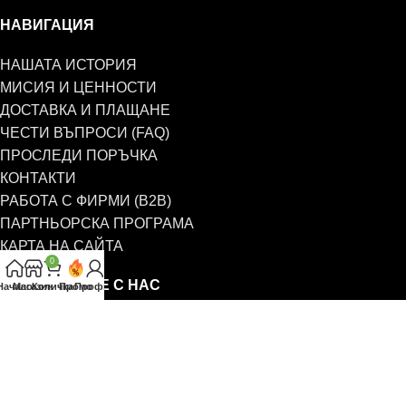
НАВИГАЦИЯ
НАШАТА ИСТОРИЯ
МИСИЯ И ЦЕННОСТИ
ДОСТАВКА И ПЛАЩАНЕ
ЧЕСТИ ВЪПРОСИ (FAQ)
ПРОСЛЕДИ ПОРЪЧКА
КОНТАКТИ
РАБОТА С ФИРМИ (B2B)
ПАРТНЬОРСКА ПРОГРАМА
КАРТА НА САЙТА
0
СВЪРЖЕТЕ СЕ С НАС
Начало
Магазин
Количка
Промо
Профил
0885 323 661
office@eterim.com