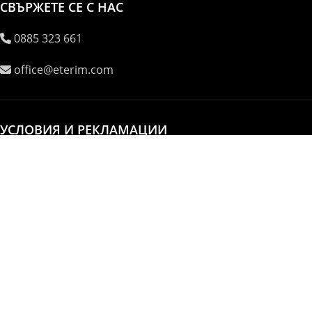
СВЪРЖЕТЕ СЕ С НАС
0885 323 661
office@eterim.com
УСЛОВИЯ И РЕКЛАМАЦИИ
ОБЩИ УСЛОВИЯ
РЕКЛАМАЦИИ
ПОВЕРИТЕЛНОСТ И ЛИЧНИ ДАННИ
© ETERIM.COM ♥ Дифузери и етерични масла за
ароматерапия
Начало
Магазин
0
Количка