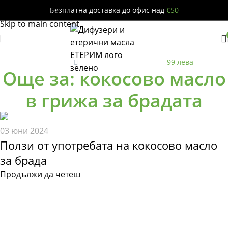
Безплатна доставка до офис над
€50
Skip to navigation
Skip to main content
Безплатна
до офис за поръчки над
99 лева
Още за: кокосово масло
в грижа за брадата
03 юни 2024
Ползи от употребата на кокосово масло
за брада
Продължи да четеш