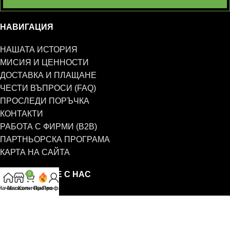
НАВИГАЦИЯ
НАШАТА ИСТОРИЯ
МИСИЯ И ЦЕННОСТИ
ДОСТАВКА И ПЛАЩАНЕ
ЧЕСТИ ВЪПРОСИ (FAQ)
ПРОСЛЕДИ ПОРЪЧКА
КОНТАКТИ
РАБОТА С ФИРМИ (B2B)
ПАРТНЬОРСКА ПРОГРАМА
КАРТА НА САЙТА
СВЪРЖЕТЕ СЕ С НАС
0
Начало
Магазин
Количка
Промо
Профил
0885 323 661
office@eterim.com