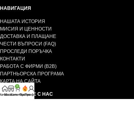
НАВИГАЦИЯ
НАШАТА ИСТОРИЯ
МИСИЯ И ЦЕННОСТИ
ДОСТАВКА И ПЛАЩАНЕ
ЧЕСТИ ВЪПРОСИ (FAQ)
ПРОСЛЕДИ ПОРЪЧКА
КОНТАКТИ
РАБОТА С ФИРМИ (B2B)
ПАРТНЬОРСКА ПРОГРАМА
КАРТА НА САЙТА
0
СВЪРЖЕТЕ СЕ С НАС
Начало
Магазин
Количка
Промо
Профил
0885 323 661
office@eterim.com