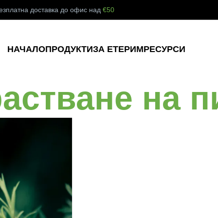
езплатна доставка до офис над
€50
НАЧАЛО
ПРОДУКТИ
ЗА ЕТЕРИМ
РЕСУРСИ
растване на 