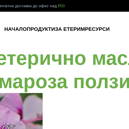
Вземи 6, Плати 5 Етерични Масла!
Виж Сега!
зплатна доставка до офис над
€50
НАЧАЛО
ПРОДУКТИ
ЗА ЕТЕРИМ
РЕСУРСИ
етерично мас
мароза полз