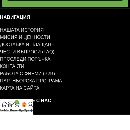
НАВИГАЦИЯ
НАШАТА ИСТОРИЯ
МИСИЯ И ЦЕННОСТИ
ДОСТАВКА И ПЛАЩАНЕ
ЧЕСТИ ВЪПРОСИ (FAQ)
ПРОСЛЕДИ ПОРЪЧКА
КОНТАКТИ
РАБОТА С ФИРМИ (B2B)
ПАРТНЬОРСКА ПРОГРАМА
КАРТА НА САЙТА
СВЪРЖЕТЕ СЕ С НАС
0
Начало
Магазин
Количка
Промо
Профил
0885 323 661
office@eterim.com