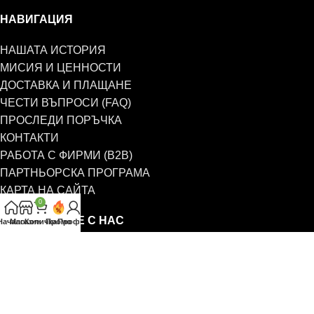
НАВИГАЦИЯ
НАШАТА ИСТОРИЯ
МИСИЯ И ЦЕННОСТИ
ДОСТАВКА И ПЛАЩАНЕ
ЧЕСТИ ВЪПРОСИ (FAQ)
ПРОСЛЕДИ ПОРЪЧКА
КОНТАКТИ
РАБОТА С ФИРМИ (B2B)
ПАРТНЬОРСКА ПРОГРАМА
КАРТА НА САЙТА
0
СВЪРЖЕТЕ СЕ С НАС
Начало
Магазин
Количка
Промо
Профил
0885 323 661
office@eterim.com