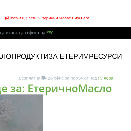
Вземи 6, Плати 5 Етерични Масла!
Виж Сега!
 доставка до офис над
€50
АЛО
ПРОДУКТИ
ЗА ЕТЕРИМ
РЕСУРСИ
Безплатна
до офис за поръчки над
99 лева
е за: ЕтеричноМасло