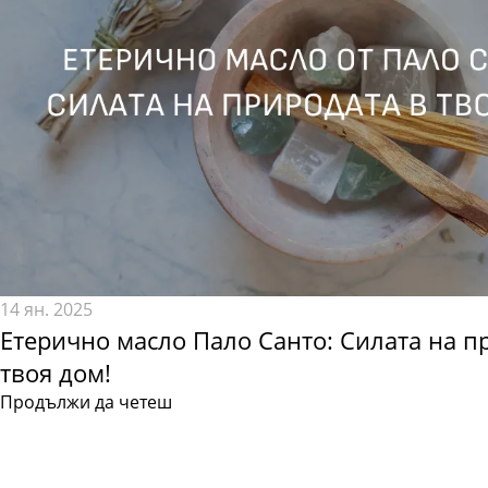
14 ян. 2025
Етерично масло Пало Санто: Силата на п
твоя дом!
Продължи да четеш