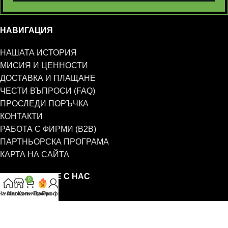
НАВИГАЦИЯ
НАШАТА ИСТОРИЯ
МИСИЯ И ЦЕННОСТИ
ДОСТАВКА И ПЛАЩАНЕ
ЧЕСТИ ВЪПРОСИ (FAQ)
ПРОСЛЕДИ ПОРЪЧКА
КОНТАКТИ
РАБОТА С ФИРМИ (B2B)
ПАРТНЬОРСКА ПРОГРАМА
КАРТА НА САЙТА
СВЪРЖЕТЕ СЕ С НАС
0
Начало
Магазин
Количка
Промо
Профил
0885 323 661
office@eterim.com