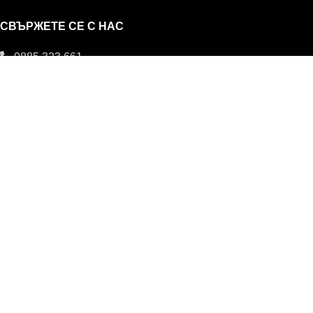
СВЪРЖЕТЕ СЕ С НАС
0885 323 661
office@eterim.com
УСЛОВИЯ И РЕКЛАМАЦИИ
ОБЩИ УСЛОВИЯ
РЕКЛАМАЦИИ
ПОВЕРИТЕЛНОСТ И ЛИЧНИ ДАННИ
© ETERIM.COM ♥ Дифузери и етерични масла за
ароматерапия
Начало
Магазин