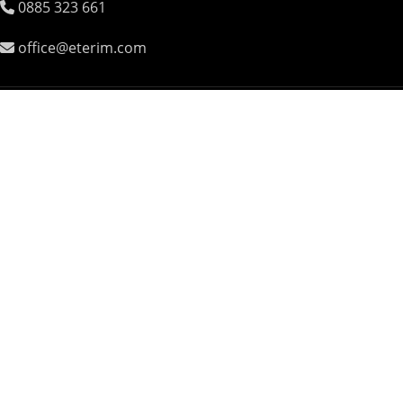
0885 323 661
office@eterim.com
УСЛОВИЯ И РЕКЛАМАЦИИ
ОБЩИ УСЛОВИЯ
РЕКЛАМАЦИИ
ПОВЕРИТЕЛНОСТ И ЛИЧНИ ДАННИ
© ETERIM.COM ♥ Дифузери и етерични масла за
ароматерапия
Начало
Магазин
0
Количка
Промо