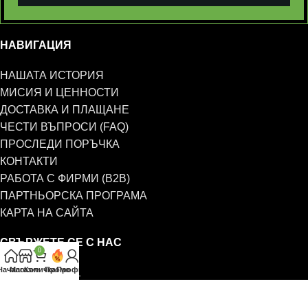
НАВИГАЦИЯ
НАШАТА ИСТОРИЯ
МИСИЯ И ЦЕННОСТИ
ДОСТАВКА И ПЛАЩАНЕ
ЧЕСТИ ВЪПРОСИ (FAQ)
ПРОСЛЕДИ ПОРЪЧКА
КОНТАКТИ
РАБОТА С ФИРМИ (B2B)
ПАРТНЬОРСКА ПРОГРАМА
КАРТА НА САЙТА
СВЪРЖЕТЕ СЕ С НАС
0
Начало
Магазин
Количка
Промо
Профил
0885 323 661
office@eterim.com