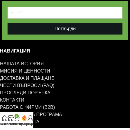
Потвърди
НАВИГАЦИЯ
НАШАТА ИСТОРИЯ
МИСИЯ И ЦЕННОСТИ
ДОСТАВКА И ПЛАЩАНЕ
ЧЕСТИ ВЪПРОСИ (FAQ)
ПРОСЛЕДИ ПОРЪЧКА
КОНТАКТИ
РАБОТА С ФИРМИ (B2B)
ПАРТНЬОРСКА ПРОГРАМА
0
КАРТА НА САЙТА
Начало
Магазин
Количка
Промо
Профил