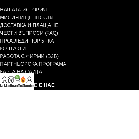
НАШАТА ИСТОРИЯ
МИСИЯ И ЦЕННОСТИ
ДОСТАВКА И ПЛАЩАНЕ
ЧЕСТИ ВЪПРОСИ (FAQ)
ПРОСЛЕДИ ПОРЪЧКА
КОНТАКТИ
РАБОТА С ФИРМИ (B2B)
ПАРТНЬОРСКА ПРОГРАМА
КАРТА НА САЙТА
0
СВЪРЖЕТЕ СЕ С НАС
Начало
Магазин
Количка
Промо
Профил
0885 323 661
office@eterim.com
УСЛОВИЯ И РЕКЛАМАЦИИ