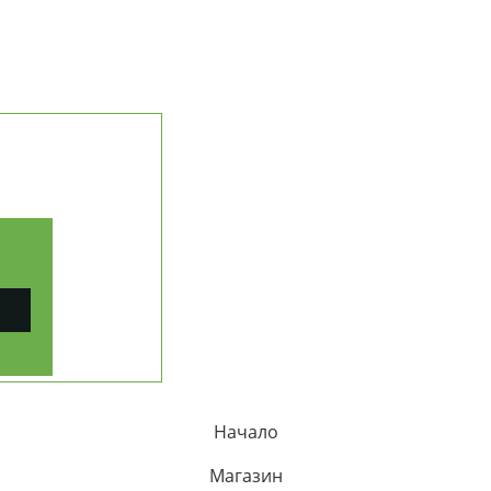
НАШАТА ИСТОРИЯ
МИСИЯ И ЦЕННОСТИ
ДОСТАВКА И ПЛАЩАНЕ
ЧЕСТИ ВЪПРОСИ (FAQ)
ПРОСЛЕДИ ПОРЪЧКА
КОНТАКТИ
ерични масла
РАБОТА С ФИРМИ (B2B)
ПАРТНЬОРСКА ПРОГРАМА
КАРТА НА САЙТА
рапия
Начало
Магазин