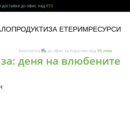
 доставка до офис над
€50
АЛО
ПРОДУКТИ
ЗА ЕТЕРИМ
РЕСУРСИ
Безплатна
до офис за поръчки над
99 лева
за: деня на влюбените
н