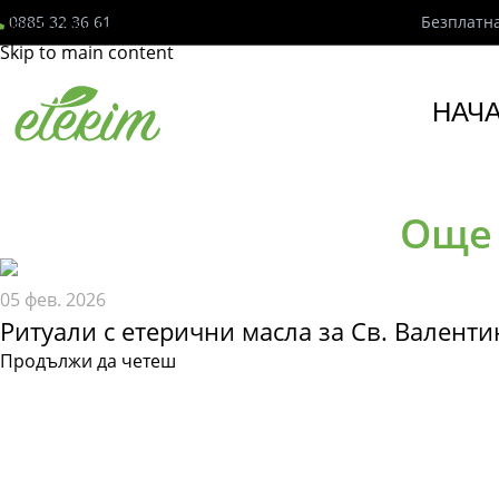
0885 32 36 61
Безплатна
Skip to navigation
Skip to main content
НАЧ
Още 
05 фев. 2026
Ритуали с етерични масла за Св. Валенти
Продължи да четеш