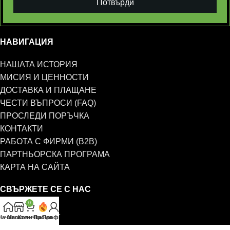
Потвърди
НАВИГАЦИЯ
НАШАТА ИСТОРИЯ
МИСИЯ И ЦЕННОСТИ
ДОСТАВКА И ПЛАЩАНЕ
ЧЕСТИ ВЪПРОСИ (FAQ)
ПРОСЛЕДИ ПОРЪЧКА
КОНТАКТИ
РАБОТА С ФИРМИ (B2B)
ПАРТНЬОРСКА ПРОГРАМА
КАРТА НА САЙТА
СВЪРЖЕТЕ СЕ С НАС
0
0885 323 661
Начало
Магазин
Количка
Промо
Профил