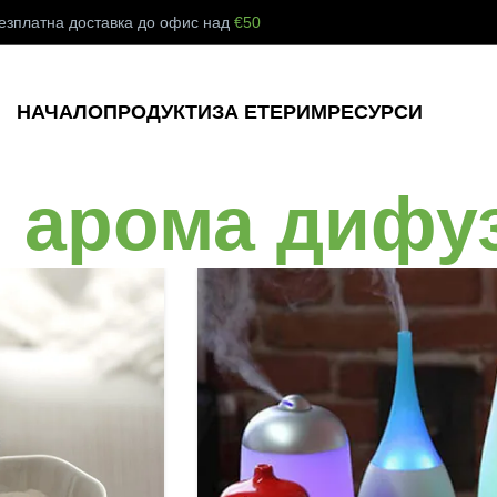
езплатна доставка до офис над
€50
НАЧАЛО
ПРОДУКТИ
ЗА ЕТЕРИМ
РЕСУРСИ
: арома дифу