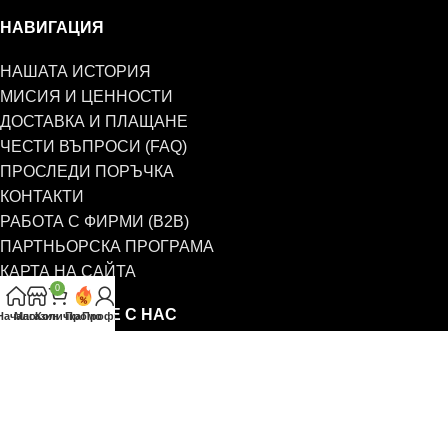
НАВИГАЦИЯ
НАШАТА ИСТОРИЯ
МИСИЯ И ЦЕННОСТИ
ДОСТАВКА И ПЛАЩАНЕ
ЧЕСТИ ВЪПРОСИ (FAQ)
ПРОСЛЕДИ ПОРЪЧКА
КОНТАКТИ
РАБОТА С ФИРМИ (B2B)
ПАРТНЬОРСКА ПРОГРАМА
КАРТА НА САЙТА
0
СВЪРЖЕТЕ СЕ С НАС
Начало
Магазин
Количка
Промо
Профил
0885 323 661
office@eterim.com