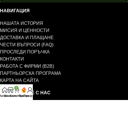
НАВИГАЦИЯ
НАШАТА ИСТОРИЯ
МИСИЯ И ЦЕННОСТИ
ДОСТАВКА И ПЛАЩАНЕ
ЧЕСТИ ВЪПРОСИ (FAQ)
ПРОСЛЕДИ ПОРЪЧКА
КОНТАКТИ
РАБОТА С ФИРМИ (B2B)
ПАРТНЬОРСКА ПРОГРАМА
КАРТА НА САЙТА
0
СВЪРЖЕТЕ СЕ С НАС
Начало
Магазин
Количка
Промо
Профил
0885 323 661
office@eterim.com