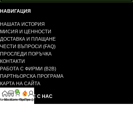
НАВИГАЦИЯ
НАШАТА ИСТОРИЯ
МИСИЯ И ЦЕННОСТИ
ДОСТАВКА И ПЛАЩАНЕ
ЧЕСТИ ВЪПРОСИ (FAQ)
ПРОСЛЕДИ ПОРЪЧКА
КОНТАКТИ
РАБОТА С ФИРМИ (B2B)
ПАРТНЬОРСКА ПРОГРАМА
КАРТА НА САЙТА
0
СВЪРЖЕТЕ СЕ С НАС
Начало
Магазин
Количка
Промо
Профил
0885 323 661
office@eterim.com