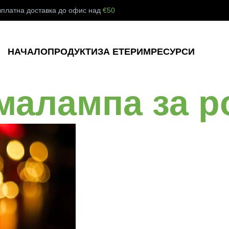
зплатна доставка до офис над
€50
НАЧАЛО
ПРОДУКТИ
ЗА ЕТЕРИМ
РЕСУРСИ
малампа за р