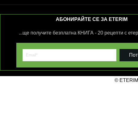
АБОНИРАЙТЕ СЕ ЗА ETERIM
...ще получите безплатна КНИГА - 20 рецепти с ете
Пот
© ETERIM