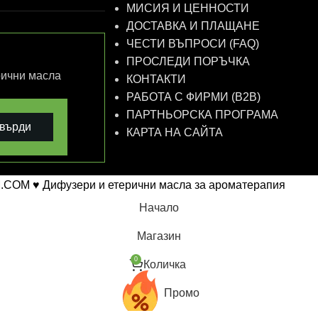
МИСИЯ И ЦЕННОСТИ
ДОСТАВКА И ПЛАЩАНЕ
ЧЕСТИ ВЪПРОСИ (FAQ)
ПРОСЛЕДИ ПОРЪЧКА
рични масла
КОНТАКТИ
РАБОТА С ФИРМИ (B2B)
ПАРТНЬОРСКА ПРОГРАМА
върди
КАРТА НА САЙТА
.COM ♥ Дифузери и етерични масла за ароматерапия
Начало
Магазин
0
Количка
Промо