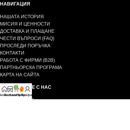
НАВИГАЦИЯ
НАШАТА ИСТОРИЯ
МИСИЯ И ЦЕННОСТИ
ДОСТАВКА И ПЛАЩАНЕ
ЧЕСТИ ВЪПРОСИ (FAQ)
ПРОСЛЕДИ ПОРЪЧКА
КОНТАКТИ
РАБОТА С ФИРМИ (B2B)
ПАРТНЬОРСКА ПРОГРАМА
КАРТА НА САЙТА
СВЪРЖЕТЕ СЕ С НАС
0
Начало
Магазин
Количка
Промо
Профил
0885 323 661
office@eterim.com