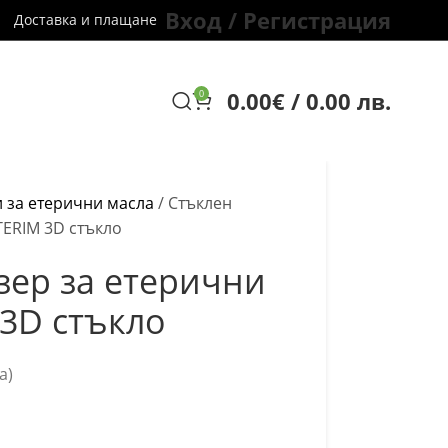
Вход / Регистрация
Доставка и плащане
0.00
€
/ 0.00 лв.
0
 за етерични масла
/
Стъклен
TERIM 3D стъкло
зер за етерични
 3D стъкло
а)