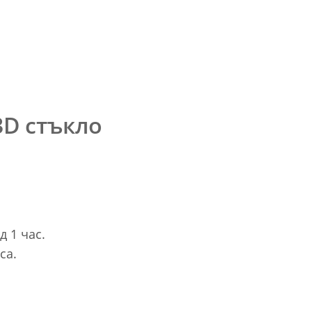
3D стъкло
д 1 час.
са.