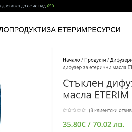
 доставка до офис над
€50
ЛО
ПРОДУКТИ
ЗА ЕТЕРИМ
РЕСУРСИ
Начало
/
Продукти
/
Дифузери
дифузер за етерични масла E
Стъклен дифу
масла ETERIM
(
8
клиентски отзив
35.80
€
/ 70.02 лв.