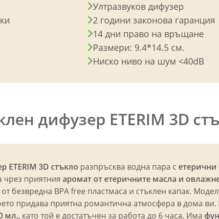
Ултразвуков дифузер
рки
2 години законова гаранция
14 дни право на връщане
Размери: 9.4*14.5 см.
Ниско ниво на шум <40dB
клен дифузер ETERIM 3D ст
р ETERIM 3D стъкло
разпръсква водна пара с
етерични
а чрез приятния
аромат от етеричните масла и овлажн
 от безвредна BPA free пластмаса и стъклен капак. Моде
което придава приятна романтична атмосфера в дома ви.
0 мл.,
като той е достатъчен за работа до 6 часа. Има
фун