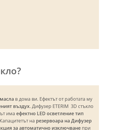
ъкло?
 масла
в дома ви. Ефектът от работата му
еният въздух
. Дифузер ETERIM 3D стъкло
лът има
ефектно LED осветление тип
 Капацитетът на
резервоара на Дифузер
кция за автоматично изключване
при