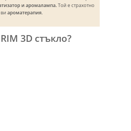
атизатор и аромалампа.
Той е страхотно
 ви
ароматерапия
.
RIM 3D стъкло?