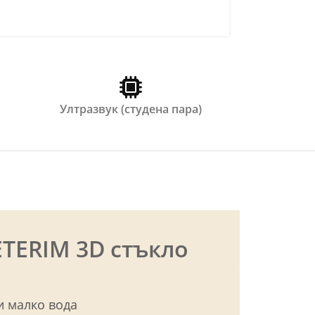
Ултразвук (студена пара)
ETERIM 3D стъкло
и малко вода