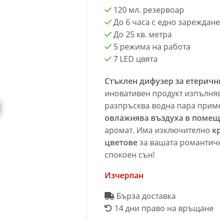
120 мл. резервоар
До 6 часа с едно зареждане
До 25 кв. метра
5 режима на работа
7 LED цвята
Стъклен дифузер за етеричн
иновативен продукт изпълня
разпръсква водна пара приме
овлажнява въздуха в поме
аромат. Има изключително
к
цветове
за вашата романтичн
спокоен сън!
Изчерпан
Бърза доставка
14 дни право на връщане