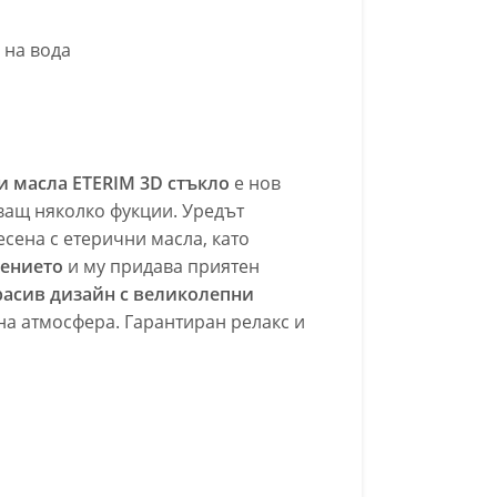
 на вода
и масла ETERIM 3D стъкло
е нов
ващ няколко фукции. Уредът
сена с етерични масла, като
щението
и му придава приятен
расив дизайн с великолепни
а атмосфера. Гарантиран релакс и