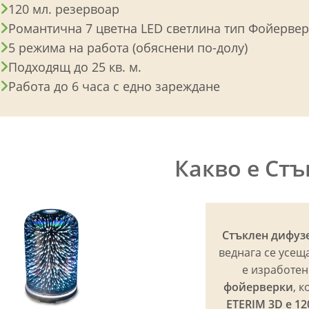
120 мл. резервоар
Романтична 7 цветна LED светлина тип Фойерве
5 режима на работа (обяснени по-долу)
Подходящ до 25 кв. м.
Работа до 6 часа с едно зареждане
Какво е Стъ
Стъклен дифузе
веднага се усещ
е изработен
фойерверки
, 
ETERIM 3D е 12